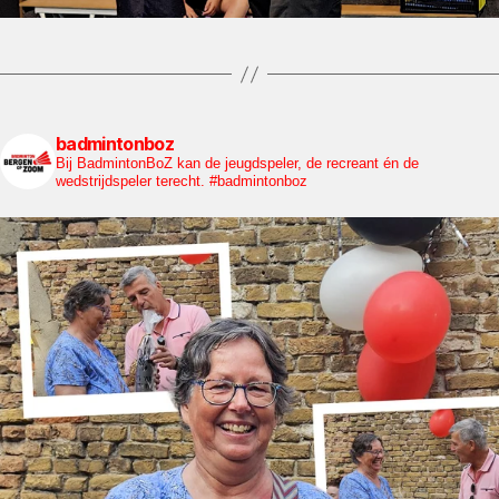
badmintonboz
Bij BadmintonBoZ kan de jeugdspeler, de recreant én de
wedstrijdspeler terecht. #badmintonboz