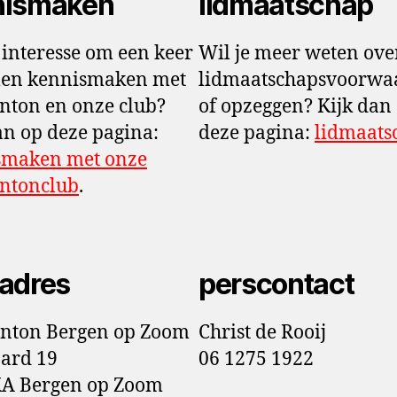
nismaken
lidmaatschap
 interesse om een keer
Wil je meer weten ove
men kennismaken met
lidmaatschapsvoorwa
ton en onze club?
of opzeggen? Kijk dan
an op deze pagina:
deze pagina:
lidmaats
smaken met onze
ntonclub
.
adres
perscontact
nton Bergen op Zoom
Christ de Rooij
ard 19
06 1275 1922
KA Bergen op Zoom