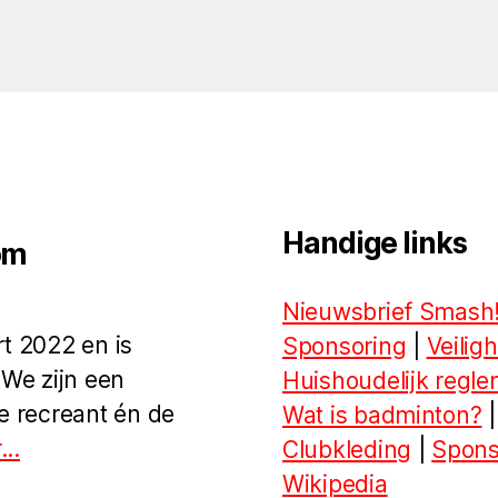
Handige links
om
Nieuwsbrief Smash
t 2022 en is
Sponsoring
|
Veilig
 We zijn een
Huishoudelijk regl
e recreant én de
Wat is badminton?
|
..
Clubkleding
|
Spons
Wikipedia