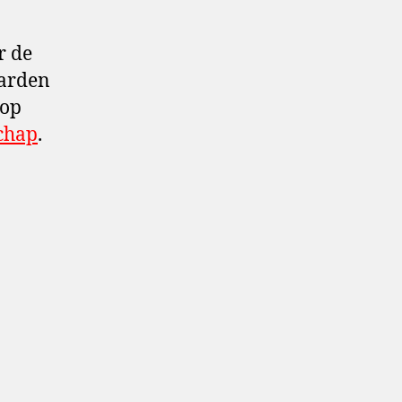
r de
arden
 op
chap
.