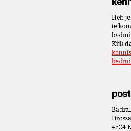
ken
Heb je
te ko
badmin
Kijk d
kenni
badmi
post
Badmi
Drossa
4624 