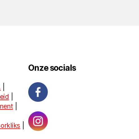
Onze socials
!
|
heid
|
ement
|
orkliks
|