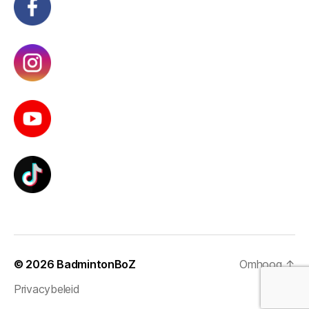
© 2026
BadmintonBoZ
Omhoog
↑
Privacybeleid