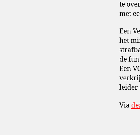
te ove
met ee
Een Ve
het mi
strafb
de fun
Een VO
verkri
leider
Via
de