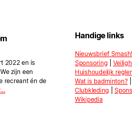
Handige links
om
Nieuwsbrief Smash
t 2022 en is
Sponsoring
|
Veilig
 We zijn een
Huishoudelijk regl
e recreant én de
Wat is badminton?
|
..
Clubkleding
|
Spons
Wikipedia