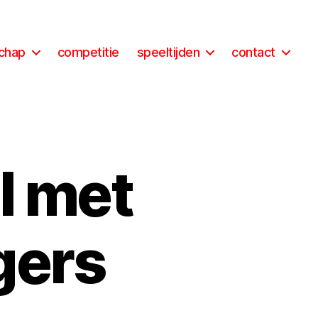
schap
competitie
speeltijden
contact
l met
gers