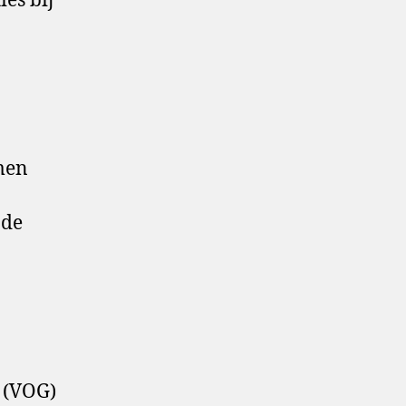
es bij
men
 de
g (VOG)