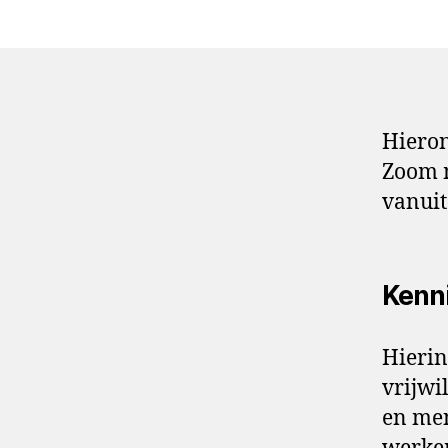
Hieron
Zoom m
vanuit
Kenn
Hierin
vrijwi
en men