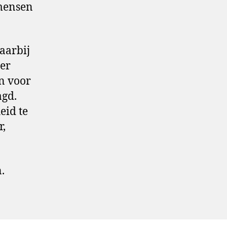
 mensen
aarbij
ger
en voor
agd.
eid te
r,
.