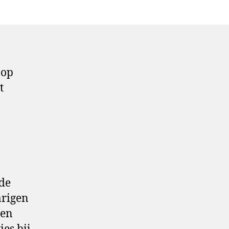
 op
t
 de
arigen
len