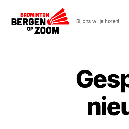
Bij ons wil je horen!
BadmintonBoZ
Gesp
nie