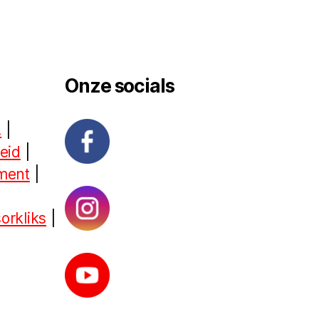
Onze socials
!
|
heid
|
ement
|
orkliks
|