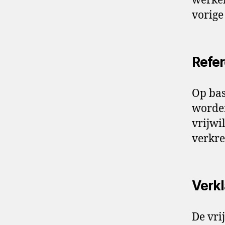
werken
vorige
Refer
Op bas
worden
vrijwi
verkre
Verkl
De vri