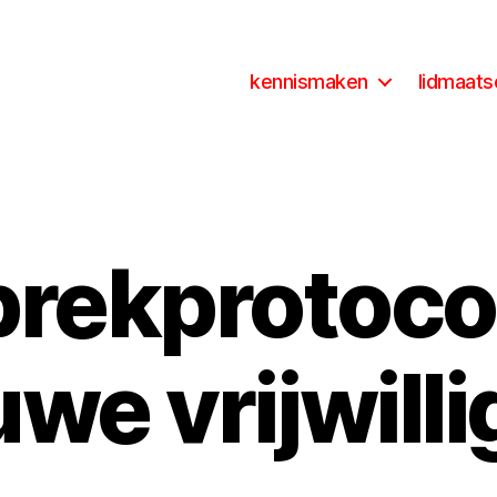
kennismaken
lidmaat
rekprotoco
uwe vrijwilli